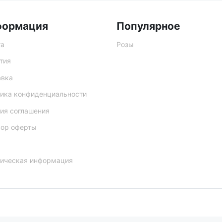
формация
Популярное
та
Розы
тия
авка
ика конфиденциальности
ия соглашения
вор оферты
ическая информация