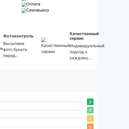
Оплата
Самовывоз
Качественный
Фотоконтроль
сервис
Высылаем
Индивидуальный
фото букета
подход к
перед
каждому
отправкой
клиенту!
0
0
0
0