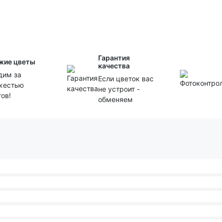
Гарантия
жие цветы
качества
дим за
Если цветок вас
жестью
не устроит -
тов!
обменяем