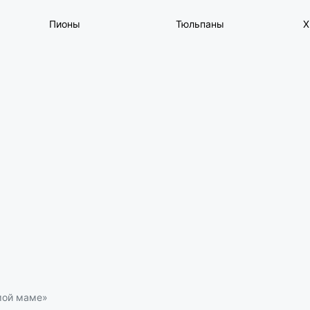
Пионы
Тюльпаны
Х
мой маме»