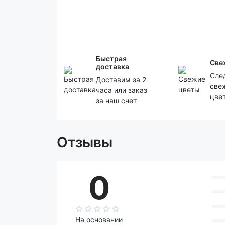
Быстрая
Све
доставка
Сле
Доставим за 2
све
часа или заказ
цве
за наш счет
Отзывы
0
На основании