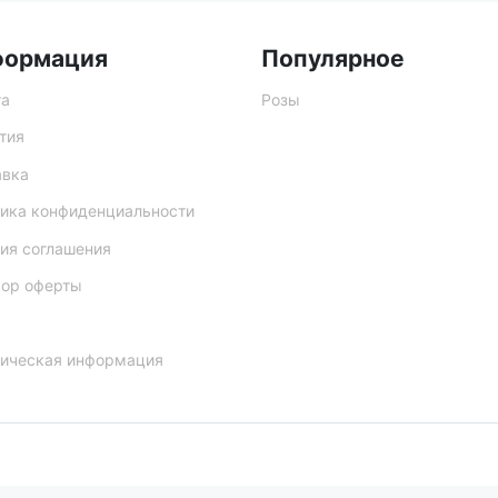
формация
Популярное
та
Розы
тия
авка
ика конфиденциальности
ия соглашения
вор оферты
ическая информация