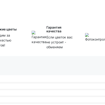
Гарантия
жие цветы
качества
дим за
Если цветок вас
жестью
не устроит -
тов!
обменяем