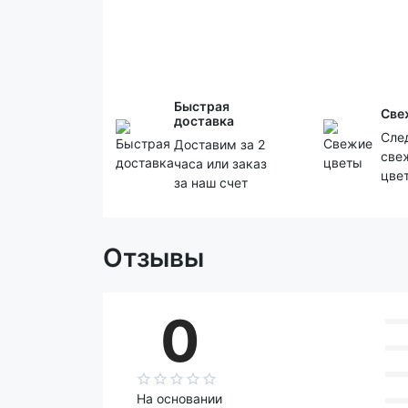
Быстрая
Све
доставка
Сле
Доставим за 2
све
часа или заказ
цве
за наш счет
Отзывы
0
На основании