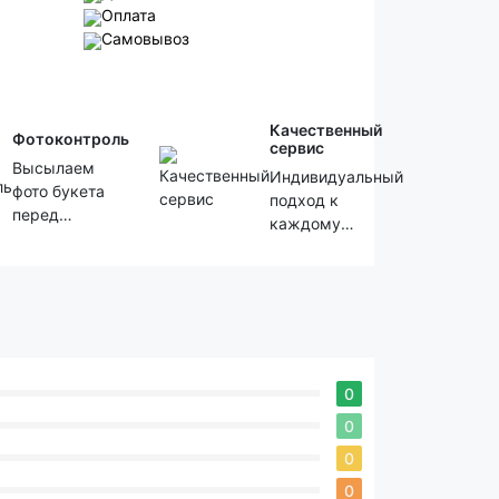
Оплата
Самовывоз
Качественный
Фотоконтроль
сервис
Высылаем
Индивидуальный
фото букета
подход к
перед
каждому
отправкой
клиенту!
0
0
0
0