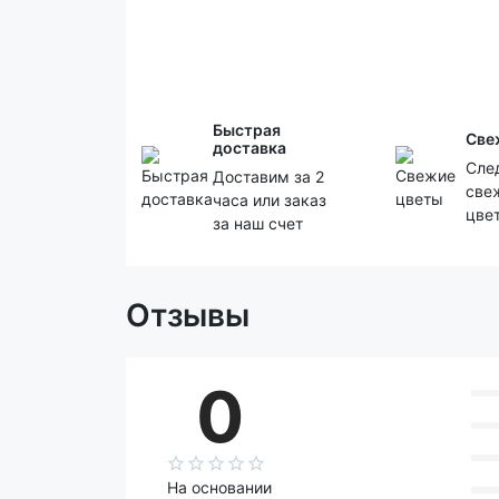
Быстрая
Све
доставка
Сле
Доставим за 2
све
часа или заказ
цве
за наш счет
Отзывы
0
На основании