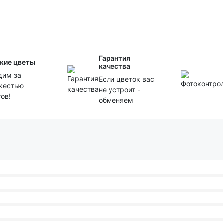
Гарантия
жие цветы
качества
дим за
Если цветок вас
жестью
не устроит -
тов!
обменяем