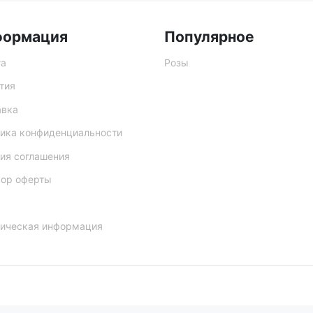
формация
Популярное
та
Розы
тия
авка
ика конфиденциальности
ия соглашения
вор оферты
ическая информация