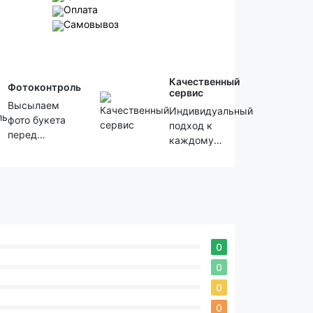
Оплата
Самовывоз
Качественный
Фотоконтроль
сервис
Высылаем
Индивидуальный
фото букета
подход к
перед
каждому
отправкой
клиенту!
0
0
0
0