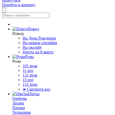
Вернуться
Перейти в корзину
Повод
Повод
На День Рождения
На первое сентября
На свадьбу
Цветы на 8 марта
Розы
Розы
101 роза
11 роз
121 роза
15 роз
151 роза
➠ Смотреть все
Цветы
Герберы
Лилии
Пионы
Тюльпаны