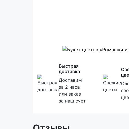
Быстрая
Св
доставка
цв
Доставим
Сле
за 2 часа
св
или заказ
цве
за наш счет
Отзывы