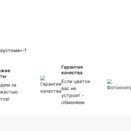
Гарантия
ежие
качества
еты
Если цветок
дим за
вас не
ежестью
устроит -
тов!
обменяем