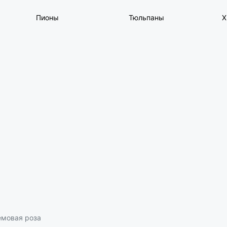
Пионы
Тюльпаны
Х
емовая роза