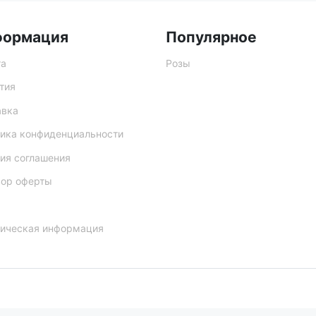
формация
Популярное
та
Розы
тия
авка
ика конфиденциальности
ия соглашения
вор оферты
ическая информация