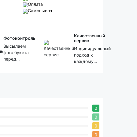
Оплата
Самовывоз
Качественный
Фотоконтроль
сервис
Высылаем
Индивидуальный
фото букета
подход к
перед
каждому
отправкой
клиенту!
0
0
0
0