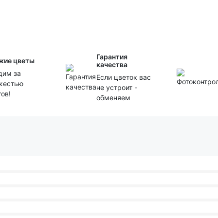
Гарантия
жие цветы
качества
дим за
Если цветок вас
жестью
не устроит -
тов!
обменяем