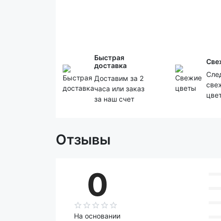
Быстрая
Све
доставка
Сле
Доставим за 2
све
часа или заказ
цве
за наш счет
Отзывы
0
На основании