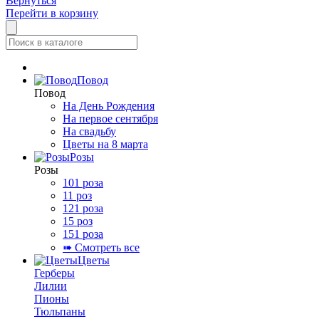
Вернуться
Перейти в корзину
Повод
Повод
На День Рождения
На первое сентября
На свадьбу
Цветы на 8 марта
Розы
Розы
101 роза
11 роз
121 роза
15 роз
151 роза
➠ Смотреть все
Цветы
Герберы
Лилии
Пионы
Тюльпаны