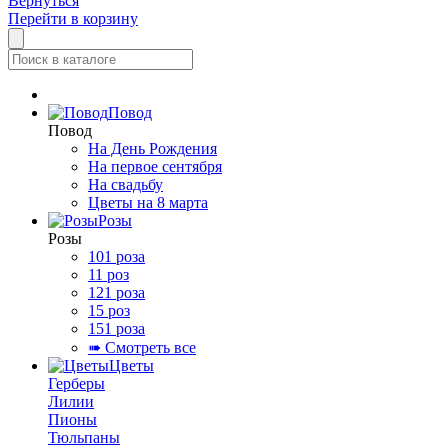
Вернуться
Перейти в корзину
Повод
Повод
На День Рождения
На первое сентября
На свадьбу
Цветы на 8 марта
Розы
Розы
101 роза
11 роз
121 роза
15 роз
151 роза
➠ Смотреть все
Цветы
Герберы
Лилии
Пионы
Тюльпаны