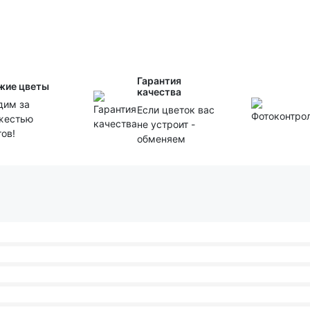
Гарантия
жие цветы
качества
дим за
Если цветок вас
жестью
не устроит -
тов!
обменяем