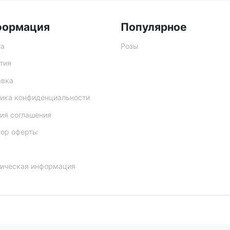
формация
Популярное
та
Розы
тия
авка
ика конфиденциальности
ия соглашения
вор оферты
ическая информация