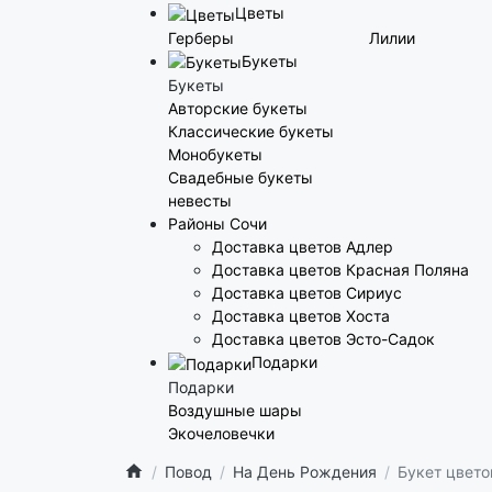
Цветы
Герберы
Лилии
Букеты
Букеты
Авторские букеты
Классические букеты
Монобукеты
Свадебные букеты
невесты
Районы Сочи
Доставка цветов Адлер
Доставка цветов Красная Поляна
Доставка цветов Сириус
Доставка цветов Хоста
Доставка цветов Эсто-Садок
Подарки
Подарки
Воздушные шары
Экочеловечки
Повод
На День Рождения
Букет цвет