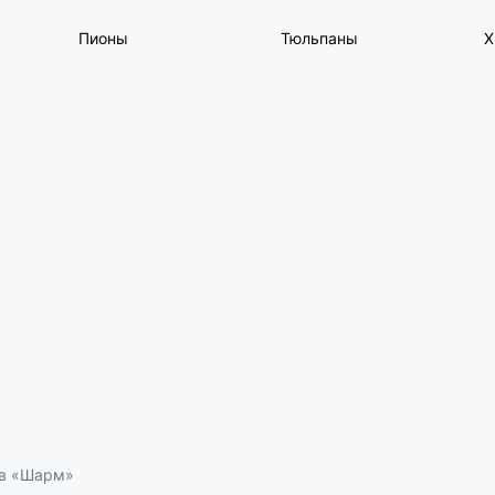
Пионы
Тюльпаны
Х
ов «Шарм»