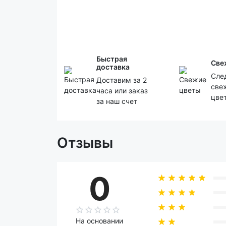
Быстрая
Све
доставка
Сле
Доставим за 2
све
часа или заказ
цве
за наш счет
Отзывы
0
На основании