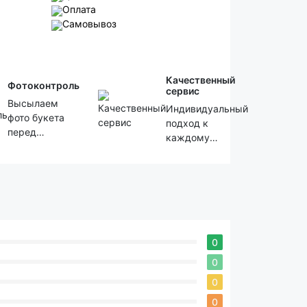
Оплата
Самовывоз
Качественный
Фотоконтроль
сервис
Высылаем
Индивидуальный
фото букета
подход к
перед
каждому
отправкой
клиенту!
0
0
0
0