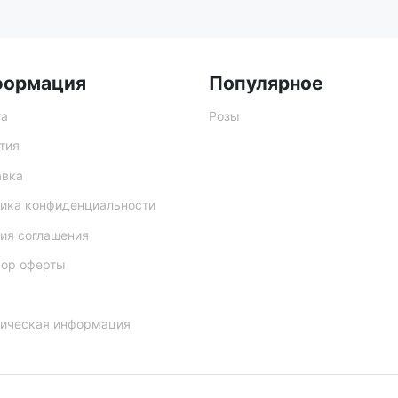
формация
Популярное
та
Розы
тия
авка
ика конфиденциальности
ия соглашения
вор оферты
ическая информация