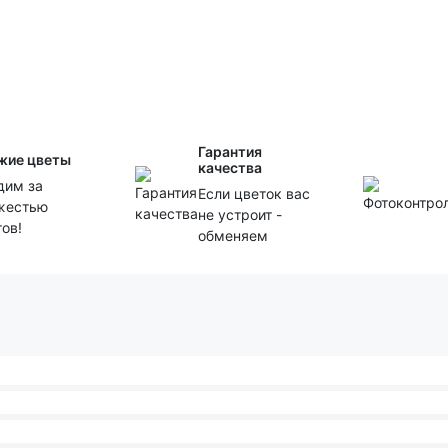
Гарантия
жие цветы
качества
дим за
Если цветок вас
жестью
не устроит -
тов!
обменяем