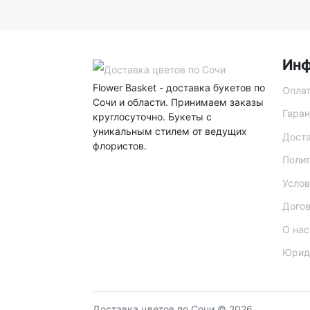
Ин
Flower Basket - доставка букетов по
Опла
Сочи и области. Принимаем заказы
Гаран
круглосуточно. Букеты с
уникальным стилем от ведущих
Дост
флористов.
Полит
Услов
Дого
О нас
Юрид
Доставка цветов по Сочи © 2026