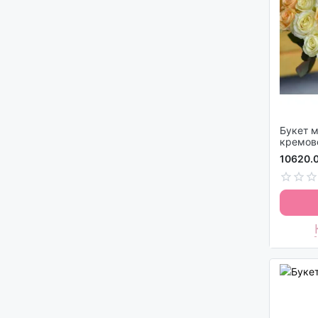
Букет микс и
кремов
10620.